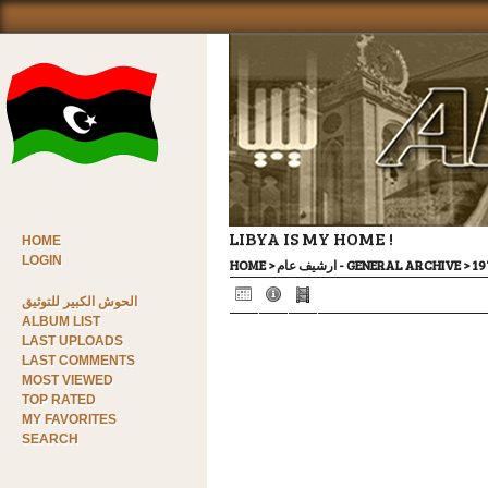
LIBYA IS MY HOME !
HOME
LOGIN
HOME
>
ارشيف عام - GENERAL ARCHIVE
>
الحوش الكبير للتوثيق
ALBUM LIST
LAST UPLOADS
LAST COMMENTS
MOST VIEWED
TOP RATED
MY FAVORITES
SEARCH