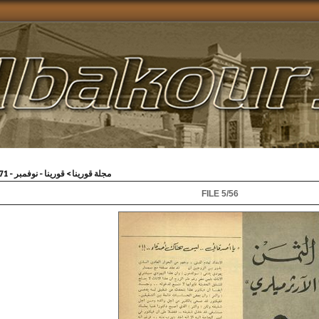
قورينا - نوفمبر - 1971
>
مجلة قورينا
FILE 5/56