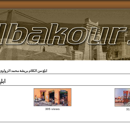
ابلغ من الكلام بريشة محمد الزواوى
ابل
305 views
31