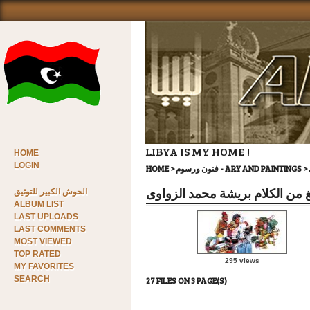
LIBYA IS MY HOME !
HOME
LOGIN
HOME
>
فنون ورسوم - ARY AND PAINTINGS
>
غ من الكلام بريشة محمد الزواوى
الحوش الكبير للتوثيق
ALBUM LIST
LAST UPLOADS
LAST COMMENTS
MOST VIEWED
TOP RATED
295 views
MY FAVORITES
SEARCH
27 FILES ON 3 PAGE(S)