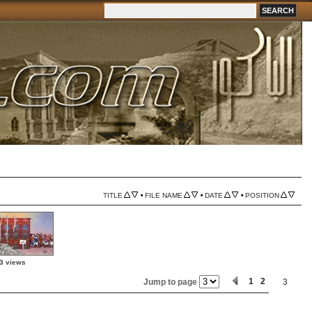
•
•
•
TITLE
FILE NAME
DATE
POSITION
3 views
1
2
Jump to page
3