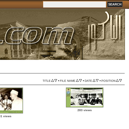
•
•
•
TITLE
FILE NAME
DATE
POSITION
283 views
81 views