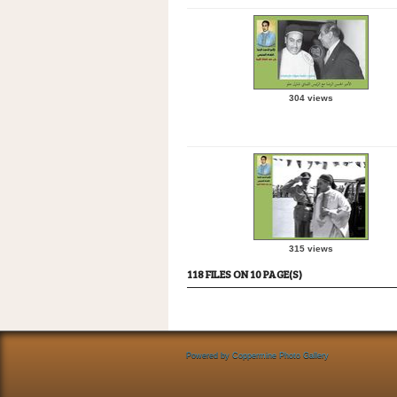
304 views
315 views
118 FILES ON 10 PAGE(S)
Powered by
Coppermine Photo Gallery