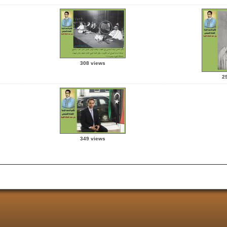
308 views
2
349 views