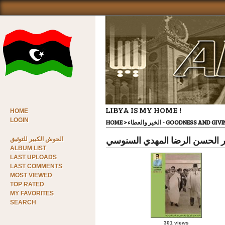
LIBYA IS MY HOME !
HOME
LOGIN
HOME
>
الخير والعطاء - GOODNESS AND GI
ير الحسن الرضا المهدي السنوسي
الحوش الكبير للتوثيق
ALBUM LIST
LAST UPLOADS
LAST COMMENTS
MOST VIEWED
TOP RATED
MY FAVORITES
SEARCH
301 views