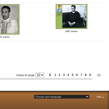
285 views
93 views
1
2
3
4
5
6
7
8
9
Jump to page
10
TOP ▲